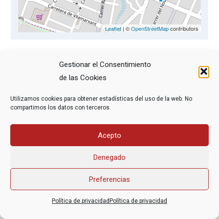
Leaflet
| ©
OpenStreetMap
contributors
Gestionar el Consentimiento
Xerrada y debat. S’oferirà informació detallada sobre
de las Cookies
les condicionns i procediments per a l’aplicació de la
Llei d’Eutanasia i es promourà un debat.
Utilizamos cookies para obtener estadísticas del uso de la web. No
compartimos los datos con terceros.
Acepto
Asociación Federal Derecho a Morir Dignamente (DMD)
informacion@derechoamorir.org
- 91 369 17 46
Denegado
Preferencias
Política de privacidad
Política de privacidad