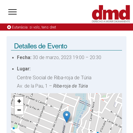
Eutanàsia: si vols, tens dret
Detalles de Evento
Fecha:
30 de marzo, 2023 19:00
–
20:30
Lugar:
Centre Social de Riba-roja de Túria
Av. de la Pau, 1 –
Riba-roja de Túria
+
−