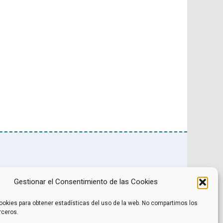
Noticias
Contacto
Internacional
Eventos
Gestionar el Consentimiento de las Cookies
Archivo
Política de privacidad
Libros recomendados
Facebook
Películas recomendadas
Twitter
ookies para obtener estadísticas del uso de la web. No compartimos los
rceros.