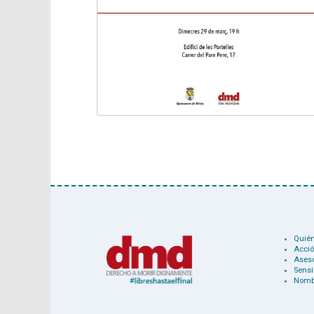
Quié
Acció
Ases
Sensi
Nomb