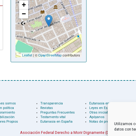
+
−
Leaflet
| ©
OpenStreetMap
contributors
nes somos
Transparencia
Eutanasia en el mundo
n política
Revistas
Leyes en España
oramiento
Preguntas Frecuentes
Otras iniciativas
bilización
Testamento vital
Apóyanos
res Propios
Eutanasia en España
Notas de prensa
Utilizamos c
datos con te
Asociación Federal Derecho a Morir Dignamente (DMD)