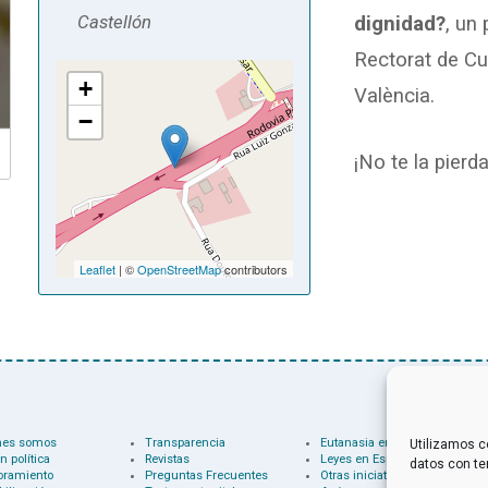
Castellón
dignidad?
, un
Rectorat de Cul
+
València.
−
¡No te la pierd
Leaflet
| ©
OpenStreetMap
contributors
nes somos
Transparencia
Eutanasia en el mundo
Utilizamos c
n política
Revistas
Leyes en España
datos con te
oramiento
Preguntas Frecuentes
Otras iniciativas