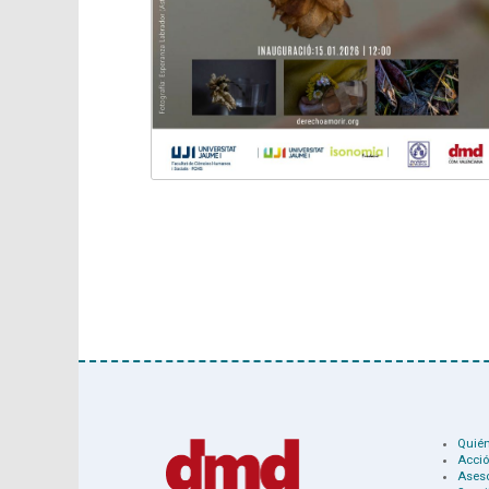
Quié
Acció
Ases