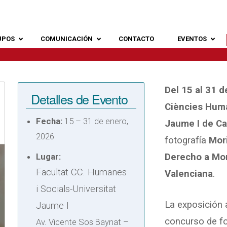
UPOS
COMUNICACIÓN
CONTACTO
EVENTOS
Del 15 al 31 
Detalles de Evento
Ciències Huma
Fecha:
15
–
31 de enero,
Jaume I de Ca
2026
fotografía
Mor
Lugar:
Derecho a Mo
Facultat CC. Humanes
Valenciana
.
i Socials-Universitat
La exposición 
Jaume I
concurso de f
Av. Vicente Sos Baynat –