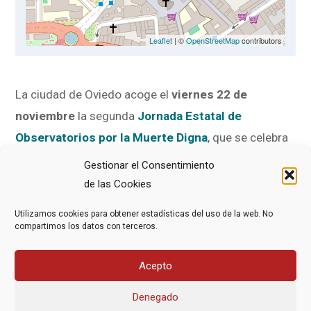
Leaflet
| ©
OpenStreetMap
contributors
La ciudad de Oviedo acoge el
viernes 22 de
noviembre
la segunda
Jornada Estatal de
Observatorios por la Muerte Digna
, que se celebra
en la Sala de Cámara del Auditorio Príncipe Felipe
Gestionar el Consentimiento
con la participación de DMD.
de las Cookies
Utilizamos cookies para obtener estadísticas del uso de la web. No
En concreto, nuestra compañera
Fernanda del
compartimos los datos con terceros.
Castillo Arévalo
modera la mesa redonda titulada
‘Evaluando para mejorar el final de la vida’, de 10.30 a
Acepto
12.00 horas.
Denegado