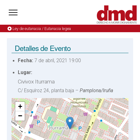
Ley de eutanasia / Eutanasia legea
Detalles de Evento
Fecha:
7 de abril, 2021 19:00
Lugar:
Civivox Iturrama
C/ Esquíroz 24, planta baja –
Pamplona/Iruña
+
−