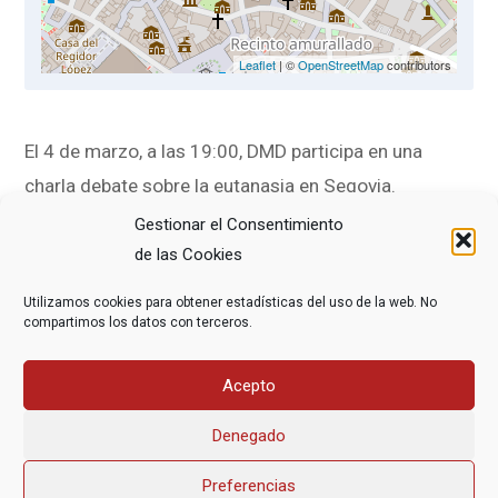
Leaflet
| ©
OpenStreetMap
contributors
El 4 de marzo, a las 19:00, DMD participa en una
charla debate sobre la eutanasia en Segovia.
Gestionar el Consentimiento
Participan Fernando Sanz y Santiago Martín
de las Cookies
(médicos y miembros de DMD) y Enrique Arrieta
Utilizamos cookies para obtener estadísticas del uso de la web. No
Antón (médico y miembro de la Comisión de Garantía
compartimos los datos con terceros.
y Evaluación de la Eutanasia de CyL).
Acepto
La entrada es libre hasta completar aforo.
Denegado
Preferencias