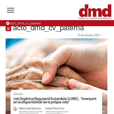
acto_dmd_cv_paterna
acto_dmd_cv_paterna
15 de octubre, 2021