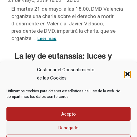
21 de mayo, 2019 18:00
–
20:00
El martes 21 de mayo, a las 18:00, DMD Valencia
organiza una charla sobre el derecho a morir
dignamente en Valencia. Javier Velasco,
presidente de DMD, impartirá la charla, que se
organiza …
La ley de eutanasia: luces y
sombras
Gestionar el Consentimiento
16 de mayo, 2023 18:00
–
19:30
de las Cookies
En el salón de acto. Interviene: Javier Velasco,
Utilizamos cookies para obtener estadísticas del uso de la web. No
presidente de DMD Entrada libre hasta completar
compartimos los datos con terceros.
aforo.
Acepto
Denegado