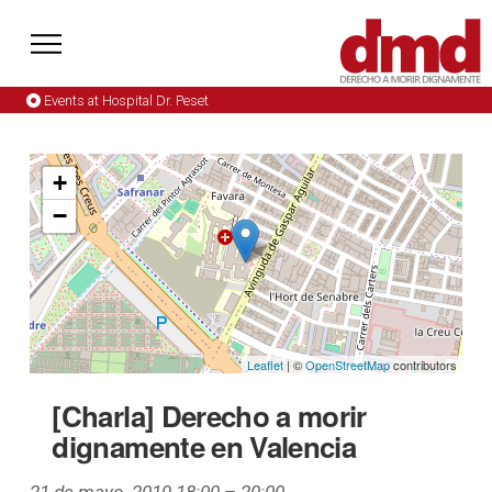
Events at
Hospital Dr. Peset
+
−
Leaflet
| ©
OpenStreetMap
contributors
[Charla] Derecho a morir
dignamente en Valencia