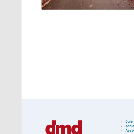
Quié
Acció
Ases