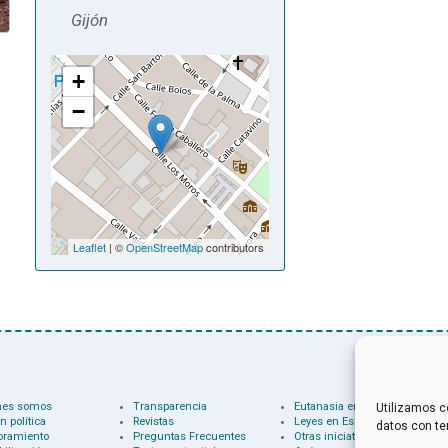
Gijón
+
−
Leaflet
| ©
OpenStreetMap
contributors
nes somos
Transparencia
Eutanasia en el mundo
Utilizamos c
n política
Revistas
Leyes en España
datos con te
oramiento
Preguntas Frecuentes
Otras iniciativas