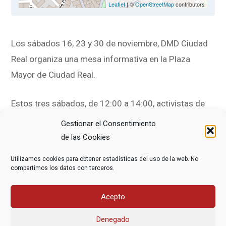
Leaflet
| ©
OpenStreetMap
contributors
Los sábados 16, 23 y 30 de noviembre, DMD Ciudad
Real organiza una mesa informativa en la Plaza
Mayor de Ciudad Real.
Estos tres sábados, de 12:00 a 14:00, activistas de
DMD Ciudad Real explicarán para qué sirve y cómo se
Gestionar el Consentimiento
registra el
testamento vital
en Castilla-La Mancha.
de las Cookies
Este documento permite dejar instrucciones sobre
Utilizamos cookies para obtener estadísticas del uso de la web. No
qué tratamientos se desean y cuáles se rechazan al
compartimos los datos con terceros.
final de la vida.
Acepto
Denegado