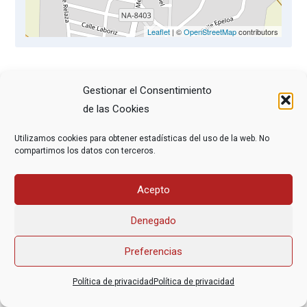
Leaflet
| ©
OpenStreetMap
contributors
La Asociación de Jubilad@s de Oteiza de la Solana
Gestionar el Consentimiento
organiza una charla sobre muerte digna, toma de
de las Cookies
decisiones al final de la vida y testamento vital. La
Utilizamos cookies para obtener estadísticas del uso de la web. No
impartirá Soco Lizárraga, médica y socia de DMD.
compartimos los datos con terceros.
Acepto
Asociación Federal Derecho a Morir Dignamente (DMD)
Denegado
informacion@derechoamorir.org
- 91 369 17 46
Preferencias
Política de privacidad
Política de privacidad