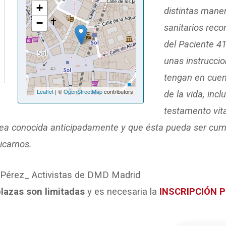
+
distintas maner
−
sanitarios rec
del Paciente 41
unas instrucci
tengan en cuen
Leaflet
| ©
OpenStreetMap
contributors
de la vida, incl
testamento vit
 sea conocida anticipadamente y que ésta pueda ser cu
icarnos.
Pérez_ Activistas de DMD Madrid
lazas son limitadas
y es necesaria la
INSCRIPCIÓN 