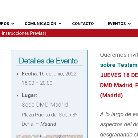
UPOS
COMUNICACIÓN
CONTACTO
EVENTOS
 Instrucciones Previas)
Queremos invit
Detalles de Evento
sobre Testame
Fecha:
16 de junio, 2022
JUEVES 16 D
18:00
–
20:00
DMD Madrid
,
Lugar:
(Madrid)
Sede DMD Madrid
A lo largo de e
Plaza Puerta del Sol, 6 3º
Dcha. –
Madrid
aspectos del d
desgranando su