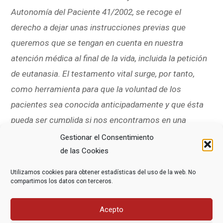
Autonomía del Paciente 41/2002, se recoge el
derecho a dejar unas instrucciones previas que
queremos que se tengan en cuenta en nuestra
atención médica al final de la vida, incluida la petición
de eutanasia. El testamento vital surge, por tanto,
como herramienta para que la voluntad de los
pacientes sea conocida anticipadamente y que ésta
pueda ser cumplida si nos encontramos en una
situación en la que no podamos comunicarnos.
Gestionar el Consentimiento
de las Cookies
PLAZAS LIMITADAS.
PINCHA AQUI PARA
Utilizamos cookies para obtener estadísticas del uso de la web. No
INSCRIBIRTE
compartimos los datos con terceros.
Dinamizan:
Carmen Calvo y Maje Erice_ Activistas
Acepto
de DMD Madrid