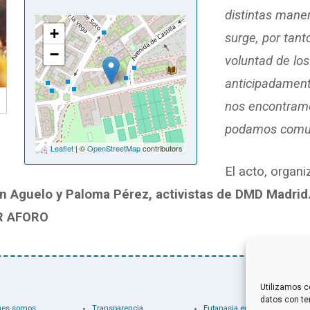
distintas maner
+
surge, por tan
−
voluntad de lo
anticipadament
nos encontramo
podamos comun
Leaflet
| ©
OpenStreetMap
contributors
El acto, organ
 Aguelo y Paloma Pérez, activistas de DMD Madrid
R AFORO
Utilizamos c
datos con te
nes somos
Transparencia
Eutanasia en el mundo