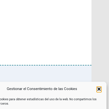
Noticias
Contacto
Internacional
Eventos
Gestionar el Consentimiento de las Cookies
Archivo
Política de privacidad
Libros recomendados
Facebook
Películas recomendadas
Twitter
ookies para obtener estadísticas del uso de la web. No compartimos los
rceros.