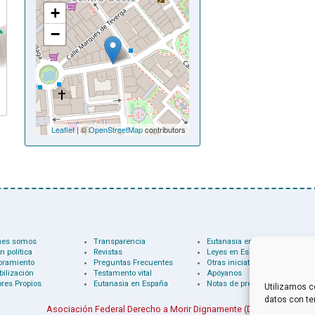
+
−
Leaflet
| ©
OpenStreetMap
contributors
nes somos
Transparencia
Eutanasia en el mundo
n política
Revistas
Leyes en España
oramiento
Preguntas Frecuentes
Otras iniciativas
bilización
Testamento vital
Apóyanos
res Propios
Eutanasia en España
Notas de prensa
Utilizamos c
datos con te
Asociación Federal Derecho a Morir Dignamente (DMD)