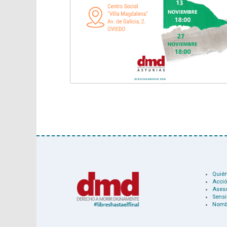
Quié
Acció
Ases
Sensi
Nomb