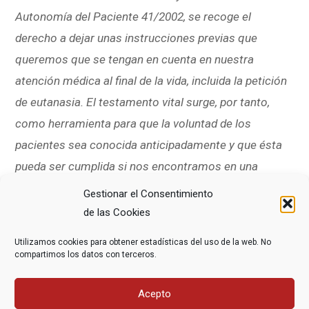
Autonomía del Paciente 41/2002, se recoge el
derecho a dejar unas instrucciones previas que
queremos que se tengan en cuenta en nuestra
atención médica al final de la vida, incluida la petición
de eutanasia. El testamento vital surge, por tanto,
como herramienta para que la voluntad de los
pacientes sea conocida anticipadamente y que ésta
pueda ser cumplida si nos encontramos en una
situación en la que no podamos comunicarnos.
Gestionar el Consentimiento
de las Cookies
Dinamizan:
Carmen Aguelo y Paloma Pérez_
Utilizamos cookies para obtener estadísticas del uso de la web. No
Activistas de DMD Madrid
compartimos los datos con terceros.
Si quieres participar recuerda que las
plazas son
limitadas
y es necesaria la
INSCRIPCIÓN PREVIA
.
Acepto