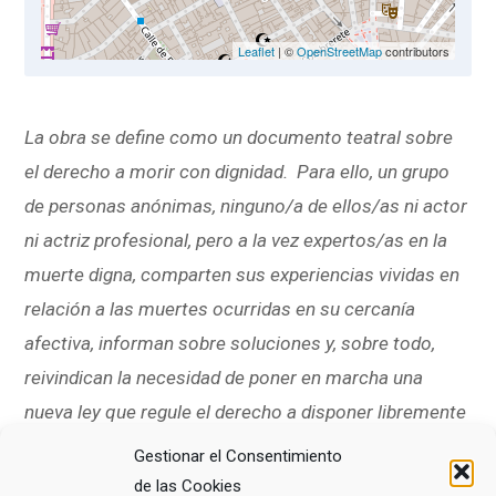
Leaflet
| ©
OpenStreetMap
contributors
La obra se define como un documento teatral sobre
el derecho a morir con dignidad. Para ello, un grupo
de personas anónimas, ninguno/a de ellos/as ni actor
ni actriz profesional, pero a la vez expertos/as en la
muerte digna, comparten sus experiencias vividas en
relación a las muertes ocurridas en su cercanía
afectiva, informan sobre soluciones y, sobre todo,
reivindican la necesidad de poner en marcha una
nueva ley que regule el derecho a disponer libremente
de la propia vida. Los espectadores se encuentran
Gestionar el Consentimiento
frente a sus propias reacciones ante los testimonios
de las Cookies