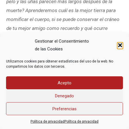
pelo y las uñas parecen más largos después de la
muerte? Aprenderemos cuál es la mejor tierra para
momificar el cuerpo, si se puede conservar el cráneo
de tu mejor amigo como recuerdo y qué ocurre
cuando mueres en un avión.» (232 pág.)
Gestionar el Consentimiento
Actividad dinamizada por
Antonio G.
de las Cookies
Boldo
(Activista de DMD Madrid)
Utilizamos cookies para obtener estadísticas del uso de la web. No
Puedes encontrarlo en librerías, plataformas de
compartimos los datos con terceros.
compra online y bibliotecas públicas.
PLAZAS LIMITADAS –
PINCHA AQUÍ PARA
Acepto
INSCRIBIRTE
Denegado
Preferencias
Asociación Federal Derecho a Morir Dignamente (DMD)
Política de privacidad
Política de privacidad
informacion@derechoamorir.org
- 91 369 17 46