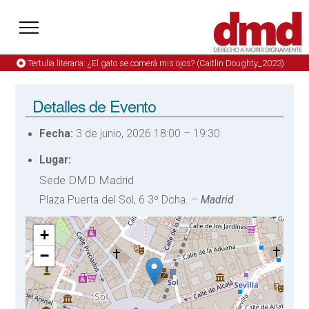
Tertulia literaria: ¿El gato se comerá mis ojos? (Caitlin Doughty_2023)
Detalles de Evento
Fecha:
3 de junio, 2026 18:00
–
19:30
Lugar:
Sede DMD Madrid
Plaza Puerta del Sol, 6 3º Dcha. –
Madrid
+
−