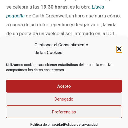
se celebra a las
19.30 horas
, es la obra
Lluvia
pequeña
de Garth Greenwell, un libro que narra cómo,
a causa de un dolor repentino y desgarrador, la vida
de un poeta da un vuelco al ser internado en la UCI.
Postrado en una cama y sumido en el disfuncional
Gestionar el Consentimiento
sistema sanitario estadounidense, el hombre lucha
de las Cookies
por comprender lo que le está ocurriendo a su
Utilizamos cookies para obtener estadísticas del uso de la web. No
cuerpo, algo nada fácil para alguien que siempre ha
compartimos los datos con terceros.
vivido prestando toda la atención a la mente.
Acepto
Denegado
Preferencias
Asociación Federal Derecho a Morir Dignamente (DMD)
Política de privacidad
Política de privacidad