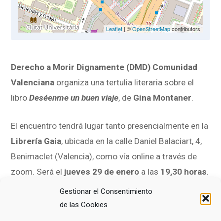
Leaflet
| ©
OpenStreetMap
contributors
Derecho a Morir Dignamente (DMD) Comunidad
Valenciana
organiza una tertulia literaria sobre el
libro
Deséenme un buen viaje
, de
Gina Montaner
.
El encuentro tendrá lugar tanto presencialmente en la
Librería Gaia
, ubicada en la calle Daniel Balaciart, 4,
Benimaclet (Valencia), como vía online a través de
zoom. Será el
jueves 29 de enero
a las
19,30 horas
.
Gestionar el Consentimiento
En esta obra, la autora emprende junto a su padre,
de las Cookies
Carlos Alberto Montaner, un viaje de regreso a