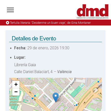
Tertulia literaria: ‘Deséenme un buen viaje’, de Gina Montaner
Detalles de Evento
Fecha:
29 de enero, 2026 19:30
Lugar:
Librería Gaia
Calle Daniel Balaciart, 4 –
València
+
−