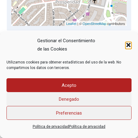
Leaflet
| ©
OpenStreetMap
contributors
Gestionar el Consentimiento
Si te interesa asistir, te recomendamos la lectura
de las Cookies
previa del siguiente documento
(pincha aquí).
Utilizamos cookies para obtener estadísticas del uso de la web. No
compartimos los datos con terceros.
Acepto
Asociación Federal Derecho a Morir Dignamente (DMD)
informacion@derechoamorir.org
- 91 369 17 46
Denegado
Preferencias
Política de privacidad
Política de privacidad