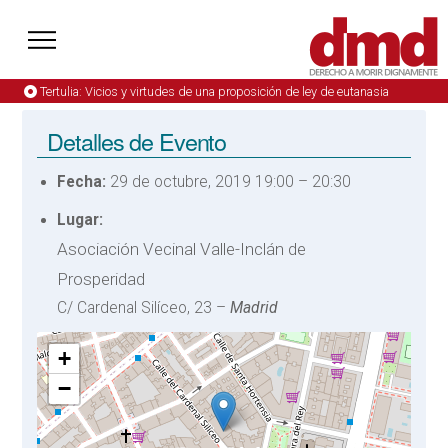
Tertulia: Vicios y virtudes de una proposición de ley de eutanasia
Detalles de Evento
Fecha:
29 de octubre, 2019 19:00
–
20:30
Lugar:
Asociación Vecinal Valle-Inclán de
Prosperidad
C/ Cardenal Silíceo, 23 –
Madrid
+
−