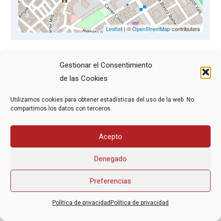
Leaflet
| ©
OpenStreetMap
contributors
Gestionar el Consentimiento
de las Cookies
Utilizamos cookies para obtener estadísticas del uso de la web. No
Asociación Federal Derecho a Morir Dignamente (DMD)
compartimos los datos con terceros.
informacion@derechoamorir.org
- 91 369 17 46
Acepto
Denegado
Preferencias
Política de privacidad
Política de privacidad