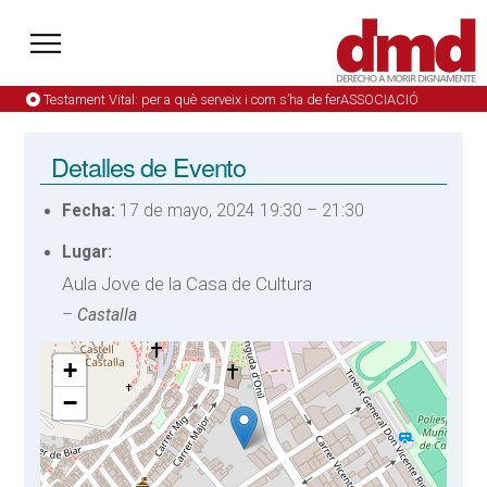
Testament Vital: per a què serveix i com s’ha de ferASSOCIACIÓ
Detalles de Evento
Fecha:
17 de mayo, 2024 19:30
–
21:30
Lugar:
Aula Jove de la Casa de Cultura
–
Castalla
+
−