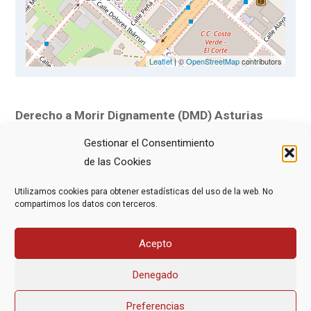
Leaflet
| ©
OpenStreetMap
contributors
Derecho a Morir Dignamente (DMD) Asturias
organiza un taller sobre
Testamento vital y
Gestionar el Consentimiento
derechos
el lunes
9 de febrero
a las
19,30 horas
en
de las Cookies
la
Asociación Vecinal Santiago de Nuevo Gijón,
Utilizamos cookies para obtener estadísticas del uso de la web. No
Perchera y La Braña
, ubicado en la calle Peña Santa
compartimos los datos con terceros.
de Enol, 4, bajo, de
Gijón
.
Acepto
¡Te esperamos!
Denegado
Preferencias