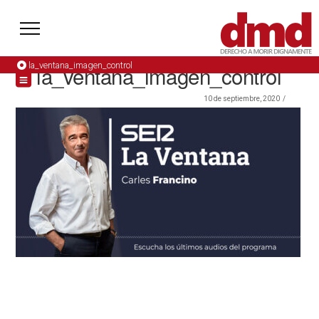
la_ventana_imagen_control
la_ventana_imagen_control
10 de septiembre, 2020