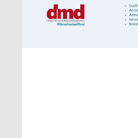
Quié
Acció
Ases
Sensi
Nomb