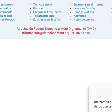
nes somos
Transparencia
Eutanasia en el mundo
n política
Revistas
Leyes en España
oramiento
Preguntas Frecuentes
Otras iniciativas
bilización
Testamento vital
Apóyanos
res Propios
Eutanasia en España
Notas de prensa
Asociación Federal Derecho a Morir Dignamente (DMD)
informacion@derechoamorir.org
- 91 369 17 46
Utilizamos c
datos con te