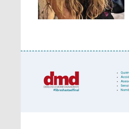
Quié
Acció
Ases
Sensi
Nomb