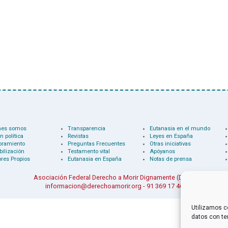
nes somos
Transparencia
Eutanasia en el mundo
n política
Revistas
Leyes en España
oramiento
Preguntas Frecuentes
Otras iniciativas
bilización
Testamento vital
Apóyanos
res Propios
Eutanasia en España
Notas de prensa
Asociación Federal Derecho a Morir Dignamente (DMD)
informacion@derechoamorir.org
- 91 369 17 46
Utilizamos c
datos con te