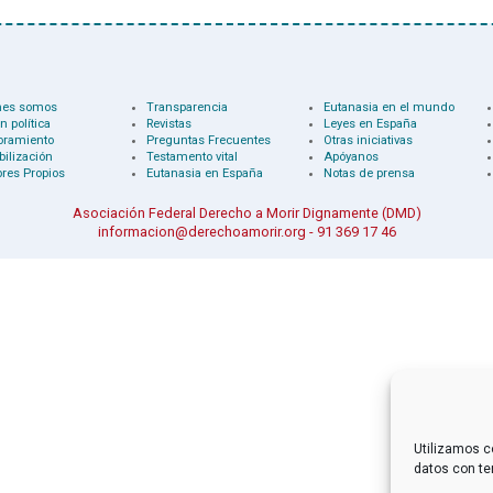
nes somos
Transparencia
Eutanasia en el mundo
n política
Revistas
Leyes en España
oramiento
Preguntas Frecuentes
Otras iniciativas
bilización
Testamento vital
Apóyanos
res Propios
Eutanasia en España
Notas de prensa
Asociación Federal Derecho a Morir Dignamente (DMD)
informacion@derechoamorir.org
- 91 369 17 46
Utilizamos c
datos con te