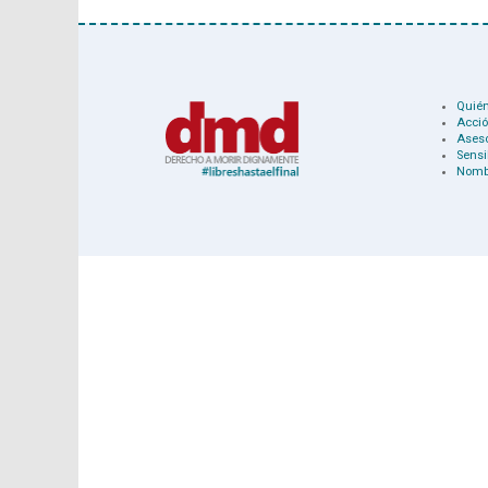
Quié
Acció
Ases
Sensi
Nomb