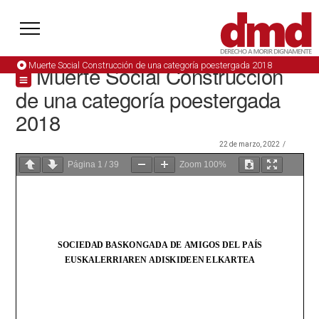
Muerte Social Construcción de una categoría poestergada 2018
Muerte Social Construcción
de una categoría poestergada
2018
22 de marzo, 2022
Página
1
/
39
Zoom
100%