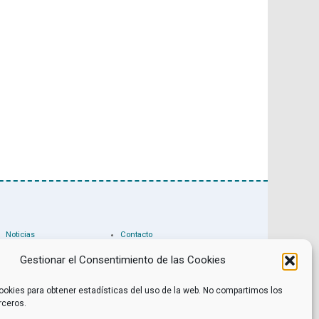
Noticias
Contacto
Internacional
Eventos
Archivo
Política de privacidad
Gestionar el Consentimiento de las Cookies
Libros recomendados
Facebook
Películas recomendadas
Twitter
ookies para obtener estadísticas del uso de la web. No compartimos los
rceros.