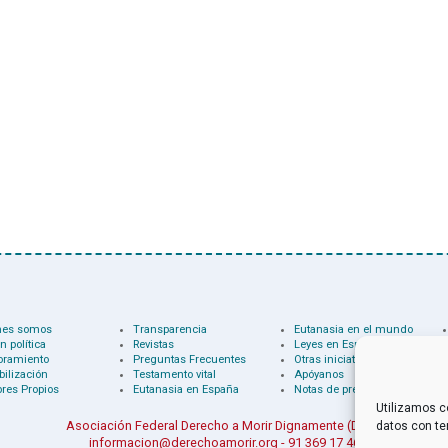
nes somos
Transparencia
Eutanasia en el mundo
n política
Revistas
Leyes en España
oramiento
Preguntas Frecuentes
Otras iniciativas
bilización
Testamento vital
Apóyanos
res Propios
Eutanasia en España
Notas de prensa
Utilizamos c
Asociación Federal Derecho a Morir Dignamente (DMD)
datos con te
informacion@derechoamorir.org
- 91 369 17 46