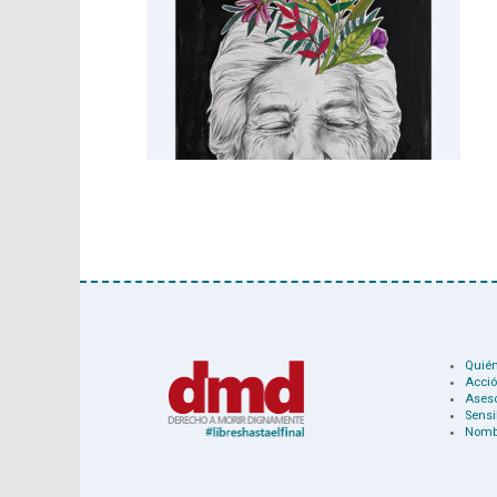
Quié
Acció
Ases
Sensi
Nomb