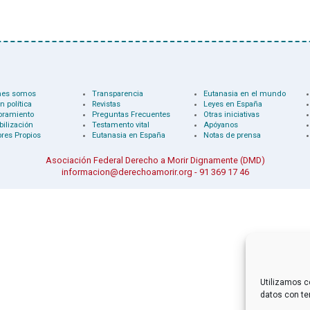
nes somos
Transparencia
Eutanasia en el mundo
n política
Revistas
Leyes en España
oramiento
Preguntas Frecuentes
Otras iniciativas
bilización
Testamento vital
Apóyanos
res Propios
Eutanasia en España
Notas de prensa
Asociación Federal Derecho a Morir Dignamente (DMD)
informacion@derechoamorir.org
- 91 369 17 46
Utilizamos c
datos con te