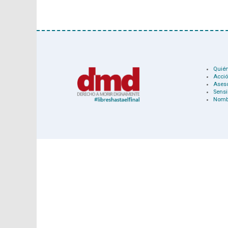
Quié
Acció
Ases
Sensi
Nomb