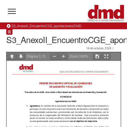
S3_AnexoII_EncuentroCGE_aportacionesDMD
S3_AnexoII_EncuentroCGE_apor
14 de octubre, 2024
Página
1
/
5
Zoom
100%