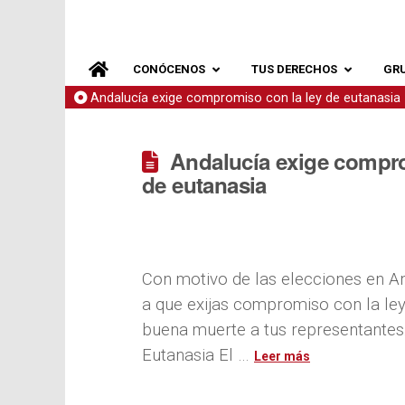
CONÓCENOS
TUS DERECHOS
GR
Andalucía exige compromiso con la ley de eutanasia
Andalucía exige compro
de eutanasia
Con motivo de las elecciones en A
a que exijas compromiso con la ley
buena muerte a tus representantes
Eutanasia El …