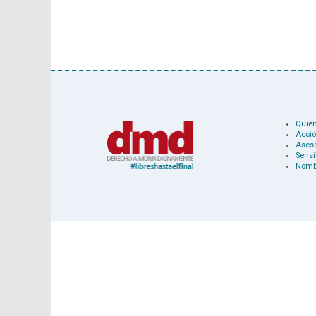
Quié
Acció
Ases
Sensi
Nomb