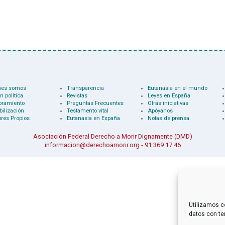
nes somos
Transparencia
Eutanasia en el mundo
n política
Revistas
Leyes en España
oramiento
Preguntas Frecuentes
Otras iniciativas
bilización
Testamento vital
Apóyanos
res Propios
Eutanasia en España
Notas de prensa
Asociación Federal Derecho a Morir Dignamente (DMD)
informacion@derechoamorir.org
- 91 369 17 46
Utilizamos c
datos con te