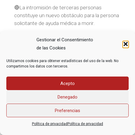
🔴La intromisión de terceras personas
constituye un nuevo obstáculo para la persona
solicitante de ayuda médica a morir.
Gestionar el Consentimiento
de las Cookies
Utilizamos cookies para obtener estadísticas del uso de la web. No
compartimos los datos con terceros.
Asociación Federal Derecho a Morir Dignamente (DMD)
Acepto
informacion@derechoamorir.org
- 91 369 17 46
Denegado
Preferencias
Política de privacidad
Política de privacidad