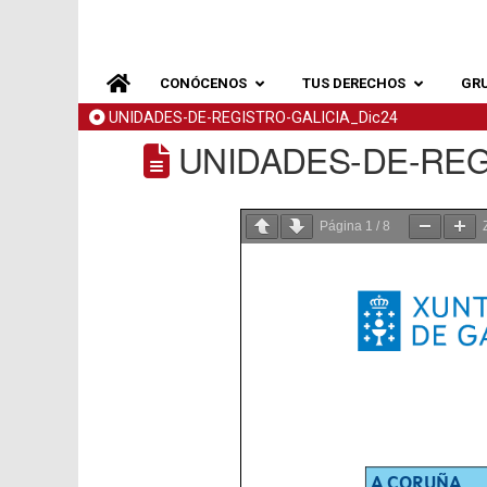
CONÓCENOS
TUS DERECHOS
GR
UNIDADES-DE-REGISTRO-GALICIA_Dic24
UNIDADES-DE-REGI
Página
1
/
8