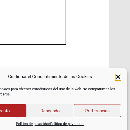
Gestionar el Consentimiento de las Cookies
ookies para obtener estadísticas del uso de la web. No compartimos los
rceros.
Noticias
Contacto
Internacional
Eventos
Archivo
Política de privacidad
cepto
Denegado
Preferencias
Libros recomendados
Facebook
Películas recomendadas
Twitter
Política de privacidad
Política de privacidad