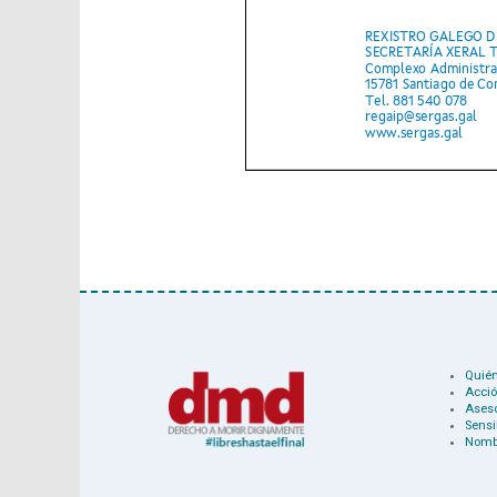
Quié
Acció
Ases
Sensi
Nomb