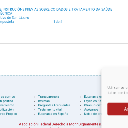
Utilizamos c
datos con te
nes somos
Transparencia
Eutanasia en el mundo
n política
Revistas
Leyes en España
oramiento
Preguntas Frecuentes
Otras iniciativas
A
bilización
Testamento vital
Apóyanos
res Propios
Eutanasia en España
Notas de prensa
Asociación Federal Derecho a Morir Dignamente (DMD)