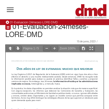
01-Evaluacion-24meses-LORE-DMD
01-Evaluacion-24meses-
LORE-DMD
15 de junio, 2023
Página
1
/
5
Zoom
100%