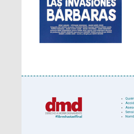
Quié
Acció
Ases
Sensi
Nomb