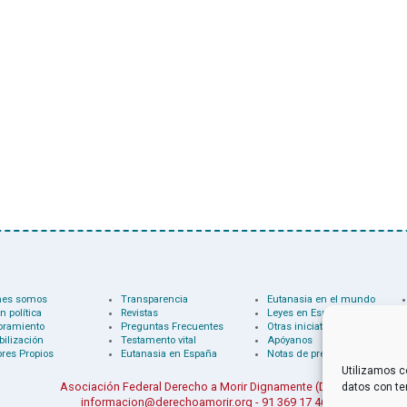
nes somos
Transparencia
Eutanasia en el mundo
n política
Revistas
Leyes en España
oramiento
Preguntas Frecuentes
Otras iniciativas
bilización
Testamento vital
Apóyanos
res Propios
Eutanasia en España
Notas de prensa
Utilizamos c
Asociación Federal Derecho a Morir Dignamente (DMD)
datos con te
informacion@derechoamorir.org
- 91 369 17 46