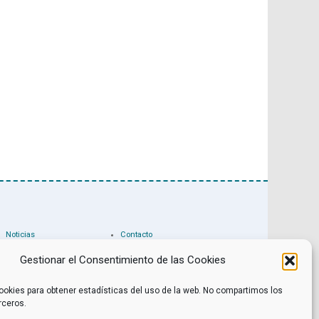
Noticias
Contacto
Internacional
Eventos
Archivo
Política de privacidad
Gestionar el Consentimiento de las Cookies
Libros recomendados
Facebook
Películas recomendadas
Twitter
ookies para obtener estadísticas del uso de la web. No compartimos los
rceros.