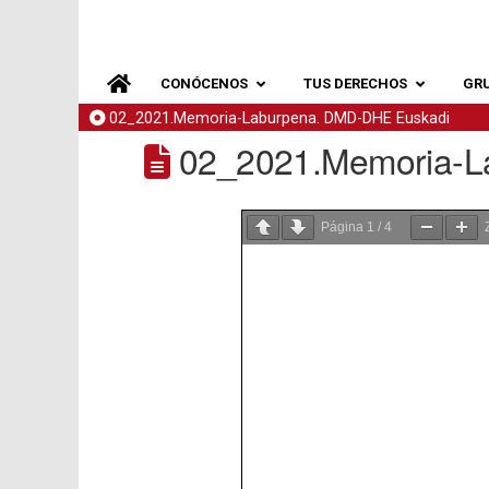
CONÓCENOS
TUS DERECHOS
GR
02_2021.Memoria-Laburpena. DMD-DHE Euskadi
02_2021.Memoria-L
Página
1
/
4