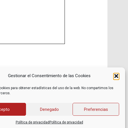
Gestionar el Consentimiento de las Cookies
ookies para obtener estadísticas del uso de la web. No compartimos los
rceros.
Noticias
Contacto
Internacional
Eventos
Archivo
Política de privacidad
cepto
Denegado
Preferencias
Libros recomendados
Facebook
Películas recomendadas
Twitter
Política de privacidad
Política de privacidad