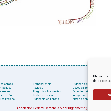
Utilizamos c
datos con te
nes somos
Transparencia
Eutanasia en el mundo
n política
Revistas
Leyes en España
oramiento
Preguntas Frecuentes
Otras iniciativas
A
bilización
Testamento vital
Apóyanos
res Propios
Eutanasia en España
Notas de prensa
Asociación Federal Derecho a Morir Dignamente (DMD)