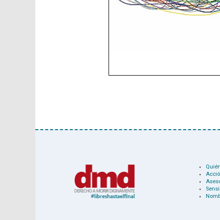
Quié
Acció
Ases
Sensi
Nomb