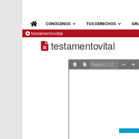
CONÓCENOS
TUS DERECHOS
GR
testamentovital
testamentovital
Página
1
/
12