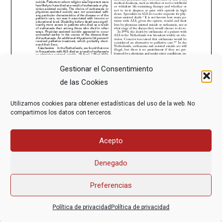
Gestionar el Consentimiento
de las Cookies
Utilizamos cookies para obtener estadísticas del uso de la web. No
compartimos los datos con terceros.
Acepto
Denegado
Preferencias
Asociación Federal Derecho a Morir Dignamente (DMD)
Política de privacidad
Política de privacidad
informacion@derechoamorir.org
- 91 369 17 46