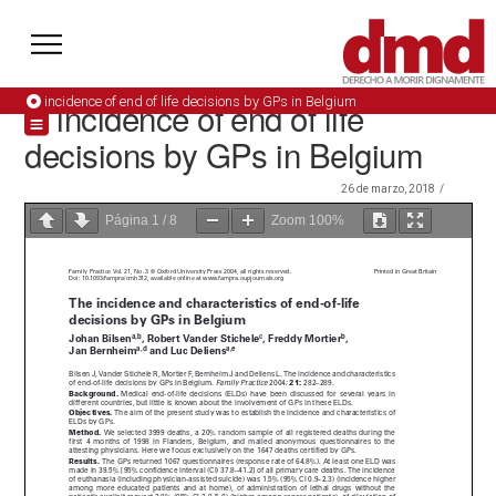
incidence of end of life decisions by GPs in Belgium
incidence of end of life
decisions by GPs in Belgium
26 de marzo, 2018
Página
1
/
8
Zoom
100%