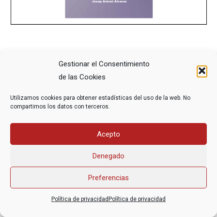
Gestionar el Consentimiento
de las Cookies
Utilizamos cookies para obtener estadísticas del uso de la web. No
Asociación Federal Derecho a Morir Dignamente (DMD)
compartimos los datos con terceros.
informacion@derechoamorir.org
- 91 369 17 46
Acepto
Denegado
Preferencias
Política de privacidad
Política de privacidad