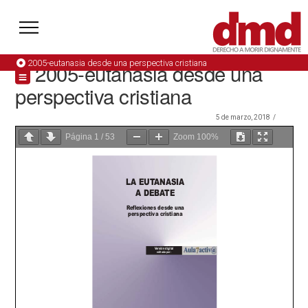
2005-eutanasia desde una perspectiva cristiana
2005-eutanasia desde una
perspectiva cristiana
5 de marzo, 2018
Página
1
/
53
Zoom
100%