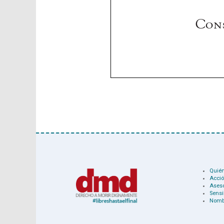
Quié
Acció
Ases
Sensi
Nomb