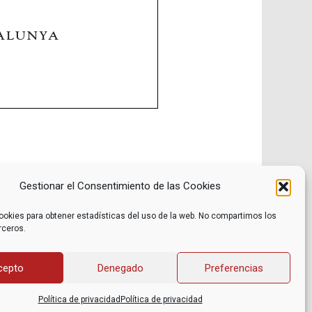
Gestionar el Consentimiento de las Cookies
ookies para obtener estadísticas del uso de la web. No compartimos los
rceros.
Noticias
Contacto
Internacional
Eventos
Archivo
Política de privacidad
cepto
Denegado
Preferencias
Libros recomendados
Facebook
Películas recomendadas
Twitter
Política de privacidad
Política de privacidad