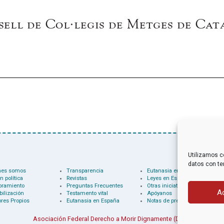
Utilizamos c
datos con te
nes somos
Transparencia
Eutanasia en el mundo
n política
Revistas
Leyes en España
oramiento
Preguntas Frecuentes
Otras iniciativas
A
bilización
Testamento vital
Apóyanos
res Propios
Eutanasia en España
Notas de prensa
Asociación Federal Derecho a Morir Dignamente (DMD)