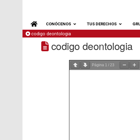
CONÓCENOS
TUS DERECHOS
GR
codigo deontologia
codigo deontologia
Página
1
/
23