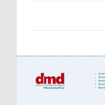
Quié
Acció
Ases
Sensi
Nomb