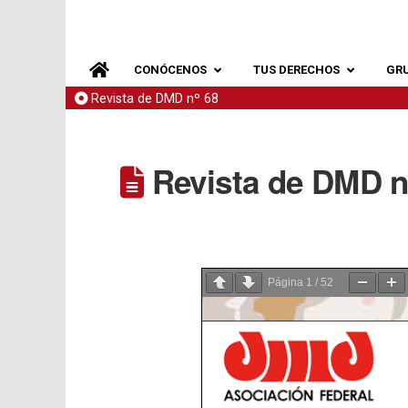
CONÓCENOS
TUS DERECHOS
GR
Revista de DMD nº 68
Revista de DMD n
Página
1
/
52