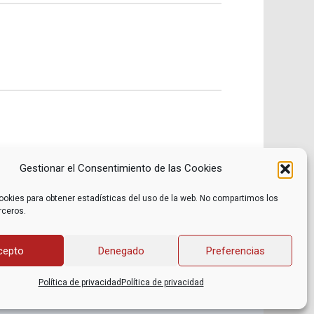
Gestionar el Consentimiento de las Cookies
ookies para obtener estadísticas del uso de la web. No compartimos los
rceros.
Noticias
Contacto
Internacional
Eventos
Archivo
Política de privacidad
cepto
Denegado
Preferencias
Libros recomendados
Facebook
Películas recomendadas
Twitter
Política de privacidad
Política de privacidad