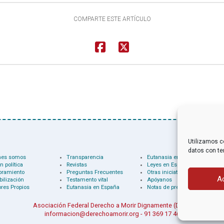
COMPARTE ESTE ARTÍCULO
Utilizamos c
datos con te
nes somos
Transparencia
Eutanasia en el mundo
n política
Revistas
Leyes en España
oramiento
Preguntas Frecuentes
Otras iniciativas
A
bilización
Testamento vital
Apóyanos
res Propios
Eutanasia en España
Notas de prensa
Asociación Federal Derecho a Morir Dignamente (DMD)
informacion@derechoamorir.org
- 91 369 17 46