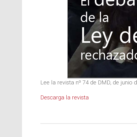
Lee la revista nº 74 de DMD, de junio 
Descarga la revista