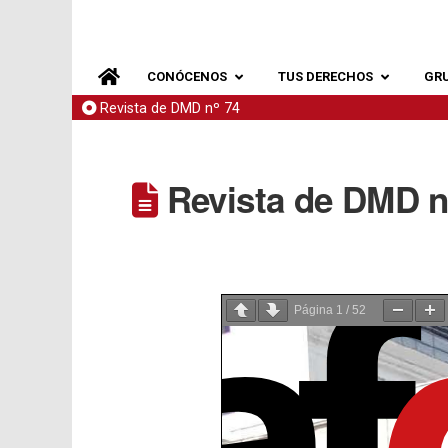
CONÓCENOS
TUS DERECHOS
GR
Revista de DMD nº 74
Revista de DMD n
Página
1
/
52