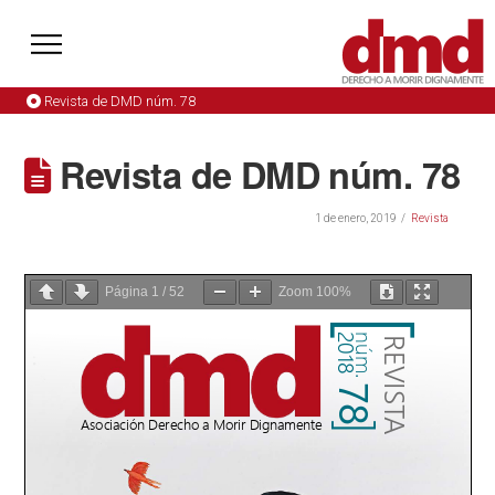
Revista de DMD núm. 78
Revista de DMD núm. 78
1 de enero, 2019
Revista
Página
1
/
52
Zoom
100%