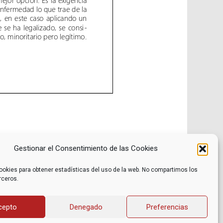
Gestionar el Consentimiento de las Cookies
ookies para obtener estadísticas del uso de la web. No compartimos los
rceros.
Noticias
Contacto
Internacional
Eventos
Archivo
Política de privacidad
cepto
Denegado
Preferencias
Libros recomendados
Facebook
Películas recomendadas
Twitter