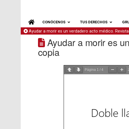
CONÓCENOS
TUS DERECHOS
GR
Ayudar a morir es un verdadero acto médico. Revis
Ayudar a morir es u
copia
Página
1
/
4