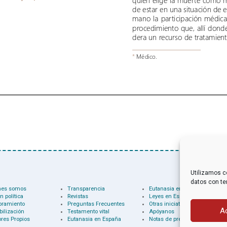
Utilizamos c
datos con te
nes somos
Transparencia
Eutanasia en el mundo
n política
Revistas
Leyes en España
oramiento
Preguntas Frecuentes
Otras iniciativas
A
bilización
Testamento vital
Apóyanos
res Propios
Eutanasia en España
Notas de prensa