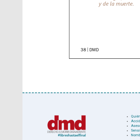
Quié
Acció
Ases
Sensi
Nomb