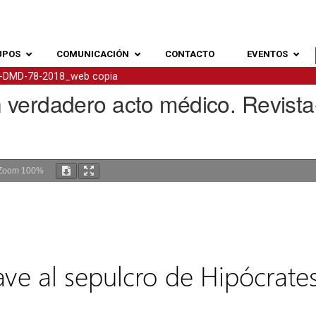
UPOS
COMUNICACIÓN
CONTACTO
EVENTOS
ta-DMD-78-2018_web copia
n verdadero acto médico. Revi
Zoom
100%