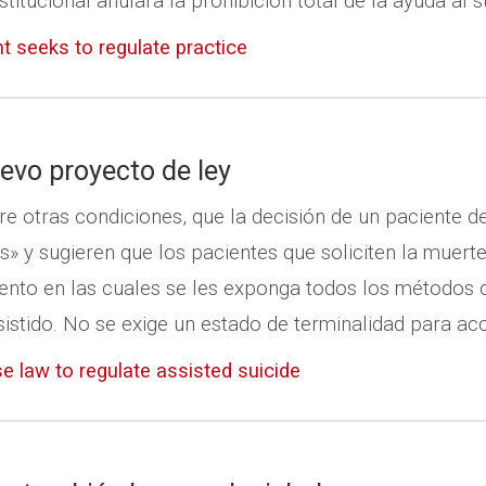
titucional anulara la prohibición total de la ayuda al su
 seeks to regulate practice
evo proyecto de ley
re otras condiciones, que la decisión de un paciente d
as» y sugieren que los pacientes que soliciten la muer
ento en las cuales se les exponga todos los métodos de
sistido. No se exige un estado de terminalidad para acc
law to regulate assisted suicide