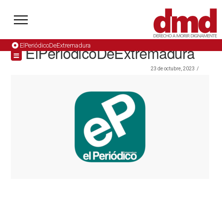
ElPeriódicoDeExtremadura
ElPeriódicoDeExtremadura
23 de octubre, 2023