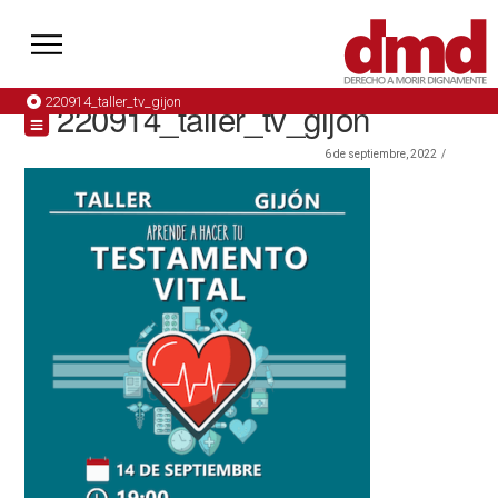
220914_taller_tv_gijon
220914_taller_tv_gijon
6 de septiembre, 2022