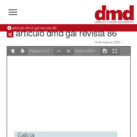
artículo dmd gal revista 86
artículo dmd gal revista 86
15 de marzo, 2023
Página
1
/
3
Zoom
100%